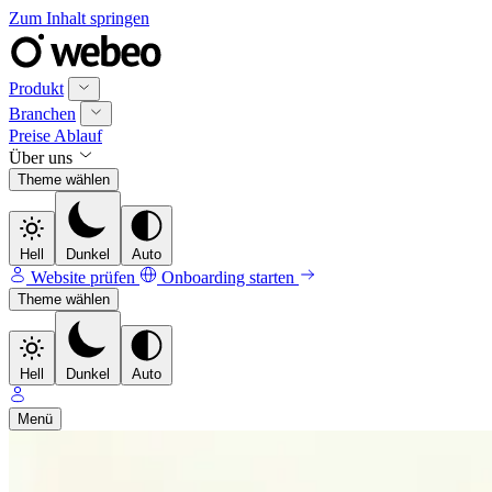
Zum Inhalt springen
Produkt
Branchen
Preise
Ablauf
Über uns
Theme wählen
Hell
Dunkel
Auto
Website prüfen
Onboarding starten
Theme wählen
Hell
Dunkel
Auto
Menü