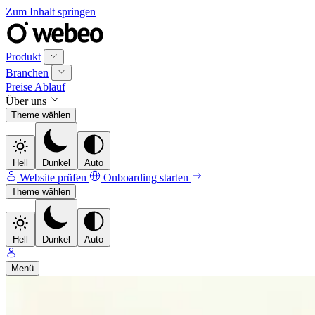
Zum Inhalt springen
Produkt
Branchen
Preise
Ablauf
Über uns
Theme wählen
Hell
Dunkel
Auto
Website prüfen
Onboarding starten
Theme wählen
Hell
Dunkel
Auto
Menü