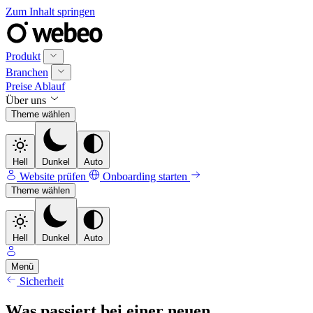
Zum Inhalt springen
Produkt
Branchen
Preise
Ablauf
Über uns
Theme wählen
Hell
Dunkel
Auto
Website prüfen
Onboarding starten
Theme wählen
Hell
Dunkel
Auto
Menü
Sicherheit
Was passiert bei einer neuen