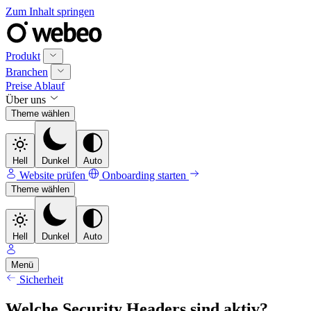
Zum Inhalt springen
Produkt
Branchen
Preise
Ablauf
Über uns
Theme wählen
Hell
Dunkel
Auto
Website prüfen
Onboarding starten
Theme wählen
Hell
Dunkel
Auto
Menü
Sicherheit
Welche Security Headers sind aktiv?