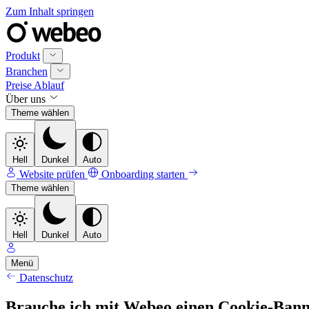
Zum Inhalt springen
Produkt
Branchen
Preise
Ablauf
Über uns
Theme wählen
Hell
Dunkel
Auto
Website prüfen
Onboarding starten
Theme wählen
Hell
Dunkel
Auto
Menü
Datenschutz
Brauche ich mit Webeo einen Cookie-Ban