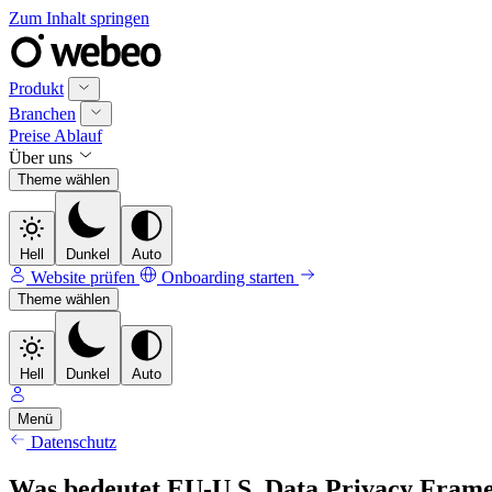
Zum Inhalt springen
Produkt
Branchen
Preise
Ablauf
Über uns
Theme wählen
Hell
Dunkel
Auto
Website prüfen
Onboarding starten
Theme wählen
Hell
Dunkel
Auto
Menü
Datenschutz
Was bedeutet EU-U.S. Data Privacy Fram