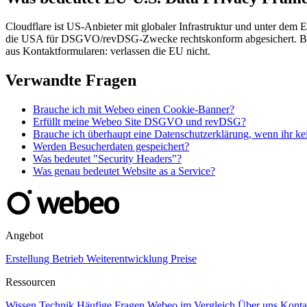
Cloudflare ist US-Anbieter mit globaler Infrastruktur und unter dem
die USA für DSGVO/revDSG-Zwecke rechtskonform abgesichert. Bei We
aus Kontaktformularen: verlassen die EU nicht.
Verwandte Fragen
Brauche ich mit Webeo einen Cookie-Banner?
Erfüllt meine Webeo Site DSGVO und revDSG?
Brauche ich überhaupt eine Datenschutzerklärung, wenn ihr ke
Werden Besucherdaten gespeichert?
Was bedeutet "Security Headers"?
Was genau bedeutet Website as a Service?
Angebot
Erstellung
Betrieb
Weiterentwicklung
Preise
Ressourcen
Wissen
Technik
Häufige Fragen
Webeo im Vergleich
Über uns
Konta