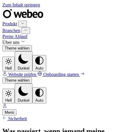
Zum Inhalt springen
Produkt
Branchen
Preise
Ablauf
Über uns
Theme wählen
Hell
Dunkel
Auto
Website prüfen
Onboarding starten
Theme wählen
Hell
Dunkel
Auto
Menü
Sicherheit
Was passiert, wenn jemand meine