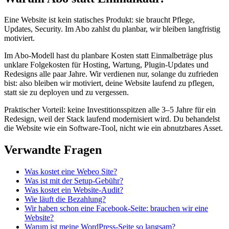
Eine Website ist kein statisches Produkt: sie braucht Pflege,
Updates, Security. Im Abo zahlst du planbar, wir bleiben langfristig
motiviert.
Im Abo-Modell hast du planbare Kosten statt Einmalbeträge plus
unklare Folgekosten für Hosting, Wartung, Plugin-Updates und
Redesigns alle paar Jahre. Wir verdienen nur, solange du zufrieden
bist: also bleiben wir motiviert, deine Website laufend zu pflegen,
statt sie zu deployen und zu vergessen.
Praktischer Vorteil: keine Investitionsspitzen alle 3–5 Jahre für ein
Redesign, weil der Stack laufend modernisiert wird. Du behandelst
die Website wie ein Software-Tool, nicht wie ein abnutzbares Asset.
Verwandte Fragen
Was kostet eine Webeo Site?
Was ist mit der Setup-Gebühr?
Was kostet ein Website-Audit?
Wie läuft die Bezahlung?
Wir haben schon eine Facebook-Seite: brauchen wir eine
Website?
Warum ist meine WordPress-Seite so langsam?