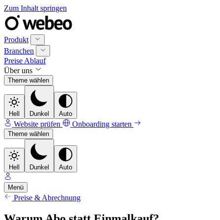
Zum Inhalt springen
Produkt
Branchen
Preise
Ablauf
Über uns
Theme wählen
Hell
Dunkel
Auto
Website prüfen
Onboarding starten
Theme wählen
Hell
Dunkel
Auto
Menü
Preise & Abrechnung
Warum Abo statt Einmalkauf?