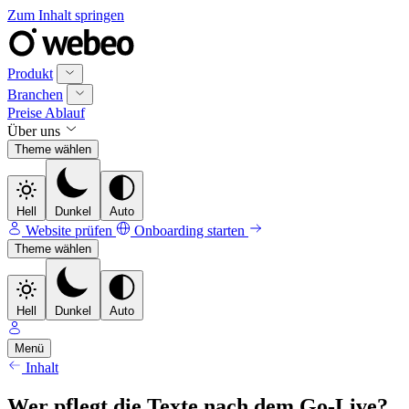
Zum Inhalt springen
Produkt
Branchen
Preise
Ablauf
Über uns
Theme wählen
Hell
Dunkel
Auto
Website prüfen
Onboarding starten
Theme wählen
Hell
Dunkel
Auto
Menü
Inhalt
Wer pflegt die Texte nach dem Go-Live?