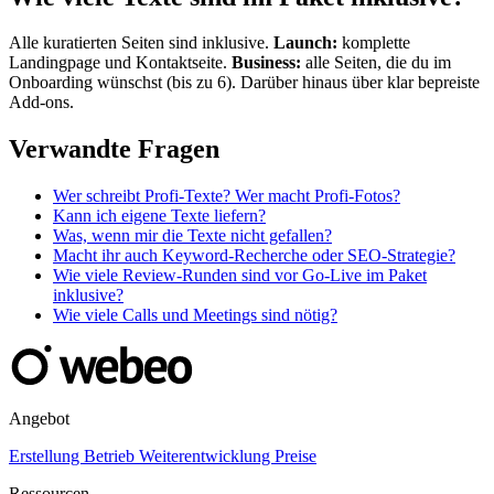
Alle kuratierten Seiten sind inklusive.
Launch:
komplette
Landingpage und Kontaktseite.
Business:
alle Seiten, die du im
Onboarding wünschst (bis zu 6). Darüber hinaus über klar bepreiste
Add-ons.
Verwandte Fragen
Wer schreibt Profi-Texte? Wer macht Profi-Fotos?
Kann ich eigene Texte liefern?
Was, wenn mir die Texte nicht gefallen?
Macht ihr auch Keyword-Recherche oder SEO-Strategie?
Wie viele Review-Runden sind vor Go-Live im Paket
inklusive?
Wie viele Calls und Meetings sind nötig?
Angebot
Erstellung
Betrieb
Weiterentwicklung
Preise
Ressourcen