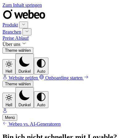
Zum Inhalt springen
Produkt
Branchen
Preise
Ablauf
Über uns
Theme wählen
Hell
Dunkel
Auto
Website prüfen
Onboarding starten
Theme wählen
Hell
Dunkel
Auto
Menü
Webeo vs. AI-Generatoren
Bin ich nicht schneller mit Lovable?