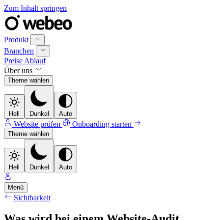
Zum Inhalt springen
Produkt
Branchen
Preise
Ablauf
Über uns
Theme wählen
Hell
Dunkel
Auto
Website prüfen
Onboarding starten
Theme wählen
Hell
Dunkel
Auto
Menü
Sichtbarkeit
Was wird bei einem Website-Audit