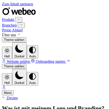
Zum Inhalt springen
Produkt
Branchen
Preise
Ablauf
Über uns
Theme wählen
Hell
Dunkel
Auto
Website prüfen
Onboarding starten
Theme wählen
Hell
Dunkel
Auto
Menü
Design
Was ist mit meinem Logo und Branding?