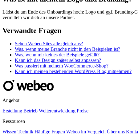
Lädst du am Ende des Onboardings hoch: Logo und ggf. Branding-Guide
vermitteln wir dich an unsere Partner.
Verwandte Fragen
Sehen Webeo Sites alle gleich aus?
Was, wenn meine Branche nicht in den Beispielen ist?
Was, wenn mir keines der Beispiele gefällt?
Kann ich das Design später selbst anpassen?
Was passiert mit meinem WooCommerce-Shop?
Kann ich meinen bestehenden WordPress-Blog mitnehmen?
Angebot
Erstellung
Betrieb
Weiterentwicklung
Preise
Ressourcen
Wissen
Technik
Häufige Fragen
Webeo im Vergleich
Über uns
Konta