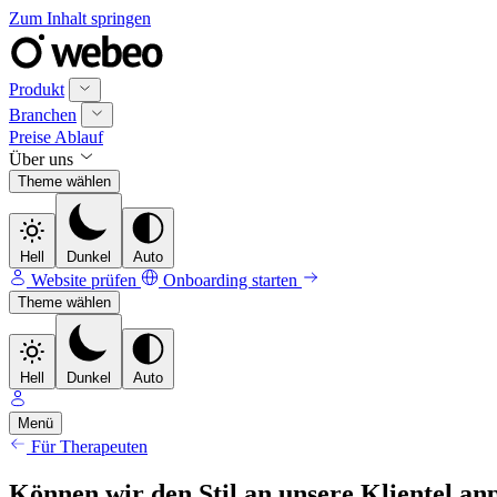
Zum Inhalt springen
Produkt
Branchen
Preise
Ablauf
Über uns
Theme wählen
Hell
Dunkel
Auto
Website prüfen
Onboarding starten
Theme wählen
Hell
Dunkel
Auto
Menü
Für Therapeuten
Können wir den Stil an unsere Klientel an